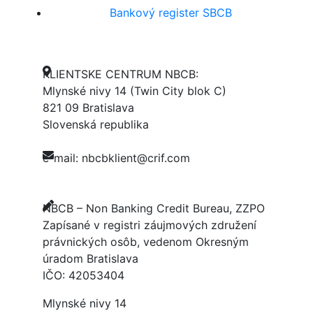
Bankový register SBCB
KLIENTSKE CENTRUM NBCB:
Mlynské nivy 14 (Twin City blok C)
821 09 Bratislava
Slovenská republika
e-mail: nbcbklient@crif.com
NBCB – Non Banking Credit Bureau, ZZPO
Zapísané v registri záujmových združení
právnických osôb, vedenom Okresným
úradom Bratislava
IČO: 42053404
Mlynské nivy 14